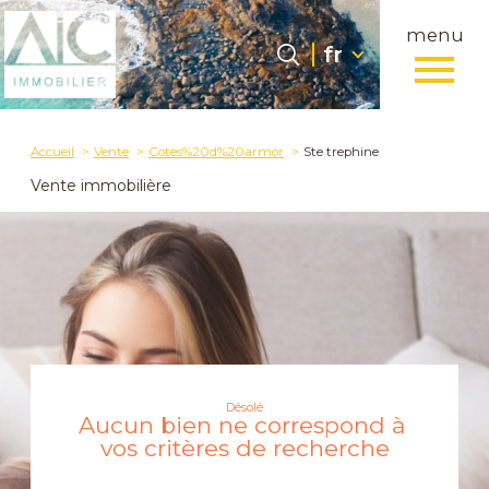
menu
Langue
Langue
fr
0
fr
Accueil
Accueil
Vente
Cotes%20d%20armor
Ste trephine
Vente immobilière
Désolé
Aucun bien ne correspond à
vos critères de recherche