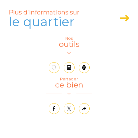
Plus d'informations sur
le quartier
Nos
Leaflet
|
© OpenStreetMap
contributors
outils
+
−
Sélectionner
Calculatrice
Imprimer
Partager
ce bien
facebook
twitter
Plus
de
partage