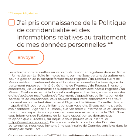
* Champs obligatoires
J'ai pris connaissance de la Politique
de confidentialité et des
informations relatives au traitement
de mes données personnelles **
envoyer
Les informations recueillies sur ce formulaire sont enregistrées dans un fichier
informatisé par La Boite Immo agissant comme Sous-traitant du traitement
pour la gestion de la clientèle/prospects de l'Agence / du Réseau qui reste
Responsable du Traitement de vos Données personnelles. La base légale du
traitement repose sur l'intérêt légitime de l'Agence / du Réseau. Elles sont
conservées jusqu'à demande de suppression et sont destinées à l'Agence / au
Réseau. Conformément à la loi « informatique et libertés », vous disposez des
droits d’accès, de rectification, d’effacement, d’opposition, de limitation et de
portabilité de vos données. Vous pouvez retirer votre consentement à tout
moment en contactant directement l’Agence / Le Réseau. Consultez le site
https://cnil.fr/fr
pour plus d’informations sur vos droits. Si vous estimez, après
avoir contacté l'Agence / le Réseau, que vos droits « Informatique et Libertés »
ne sont pas respectés, vous pouvez adresser une réclamation à la CNIL. Nous
vous informons de l’existence de la liste d'opposition au démarchage
téléphonique « Bloctel », sur laquelle vous pouvez vous inscrire ici :
https://www.bloctel.gouv.fr
. Dans le cadre de la protection des Données
personnelles, nous vous invitons à ne pas inscrire de Données sensibles dans le
champ de saisie libre.
Ce site est protégé par reCAPTCHA, les
Politiques de Confidentialité
et es