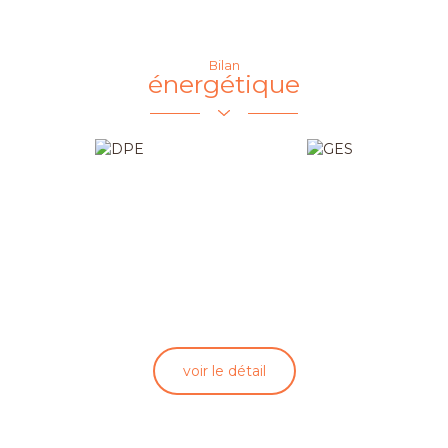
Bilan
énergétique
Loisirs
Ecoles
Bibliothèque
École primaire
Pratique
Bureau de
poste
Mairie
voir le détail