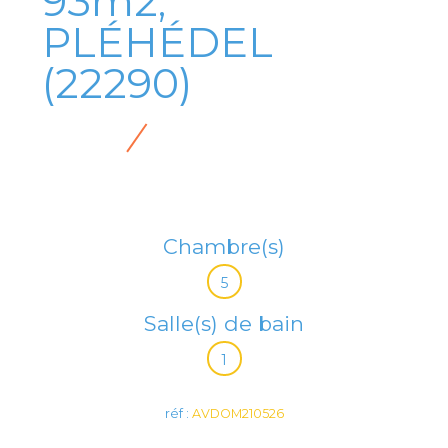
93m2,
PLÉHÉDEL
(22290)
Chambre(s)
5
Salle(s) de bain
1
réf :
AVDOM210526