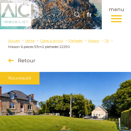
menu
Langue
Langue
fr
0
fr
Accueil
Accueil
Vente
Cotes d armor
Plehedel
Maison
T6
Maison 6 pieces 93m2 plehedel 22290
Retour
Nouveauté