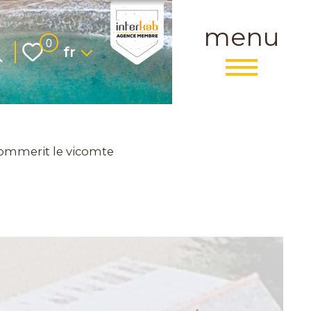
menu
Langue
0
fr
ommerit le vicomte