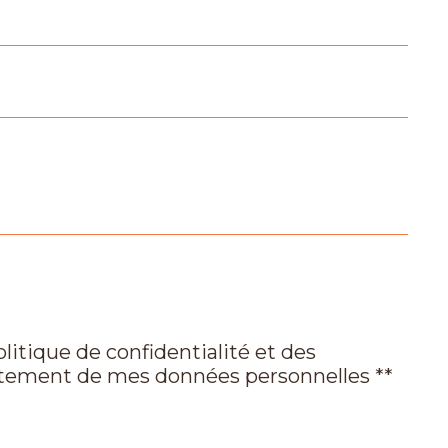
Pratique
Bureau de
poste
Mairie
olitique de confidentialité et des
aitement de mes données personnelles **