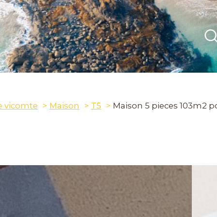
e vicomte
Maison
T5
Maison 5 pieces 103m2 p