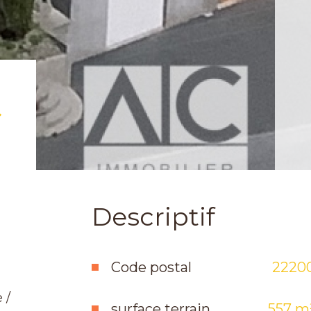
Descriptif
Code postal
2220
 /
surface terrain
557 m