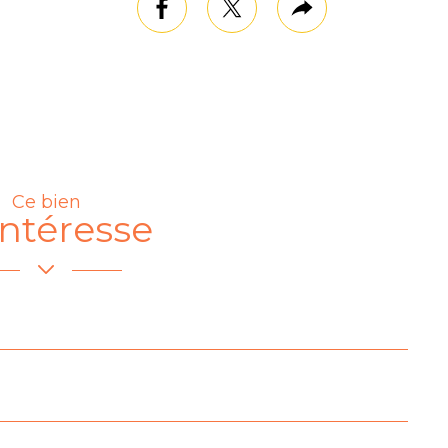
mer
facebook
twitter
Plus
de
partage
Ce bien
ntéresse