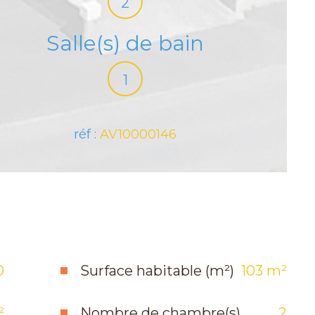
2
Salle(s) de bain
1
réf :
AV10000146
0
Surface habitable (m²)
103 m²
²
Nombre de chambre(s)
2