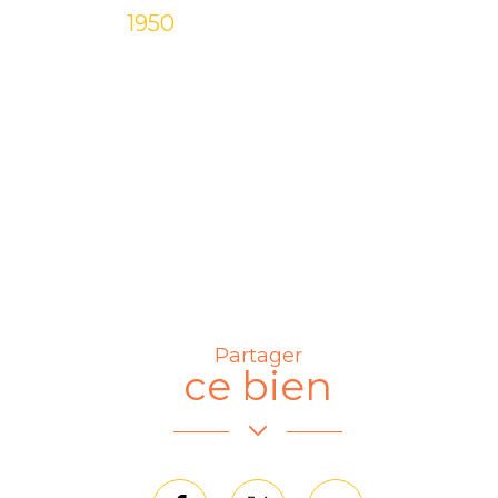
1950
Partager
Leaflet
|
© OpenStreetMap
contributors
ce bien