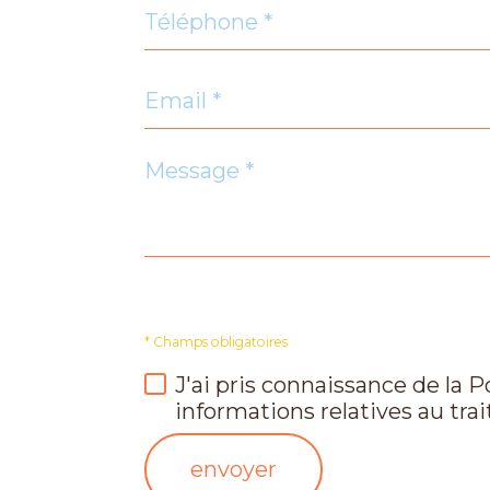
Téléphone
*
Email
Commerces et
Ecoles
*
santé
Message
Bar
École
primaire
*
* Champs obligatoires
J'ai pris connaissance de la P
informations relatives au tr
envoyer