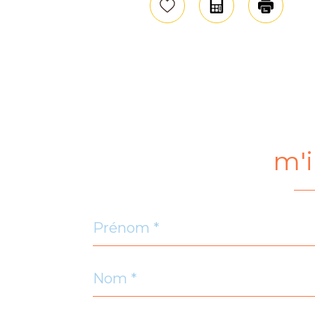
Sélectionner
Calculatrice
Impri
m'i
Prénom
*
Nom
*