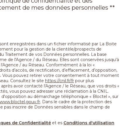
olitique de confidentialité et des
aitement de mes données personnelles **
 sont enregistrées dans un fichier informatisé par La Boite
ment pour la gestion de la clientèle/prospects de
du Traitement de vos Données personnelles. La base
itime de l'Agence / du Réseau. Elles sont conservées jusqu'à
l'Agence / au Réseau. Conformément à la loi «
roits d’accès, de rectification, d’effacement, d’opposition,
ées. Vous pouvez retirer votre consentement à tout moment
eau. Consultez le site
https://cnil.fr/fr
pour plus
, après avoir contacté l'Agence / le Réseau, que vos droits «
ctés, vous pouvez adresser une réclamation à la CNIL.
e d'opposition au démarchage téléphonique « Bloctel », sur
/www.bloctel.gouv.fr
. Dans le cadre de la protection des
ne pas inscrire de Données sensibles dans le champ de
iques de Confidentialité
et es
Conditions d'utilisation