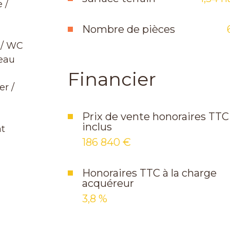
 /
Nombre de pièces
u / WC
'eau
Financier
er /
Prix de vente honoraires TTC
inclus
nt
186 840 €
Honoraires TTC à la charge
acquéreur
3,8 %