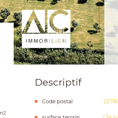
Descriptif
Code postal
2278
5m2
surface terrain
1,34 h