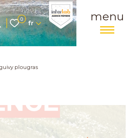
menu
Langue
0
fr
guivy plougras