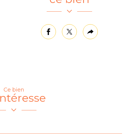
mer
facebook
twitter
Plus
de
partage
Ce bien
ntéresse