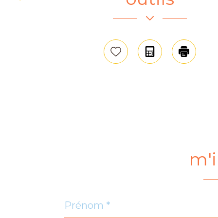
−
Sélectionner
Calculatrice
Impri
m'i
Prénom
*