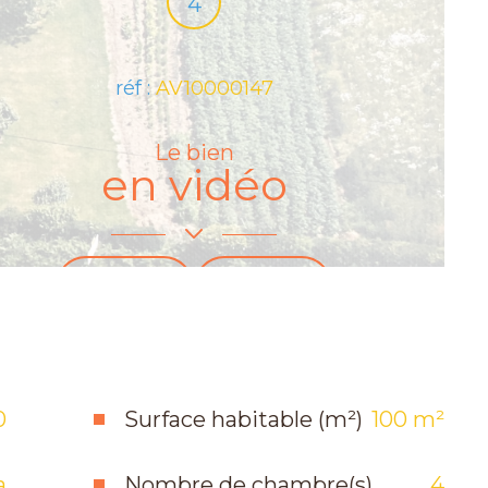
4
réf :
AV10000147
Le bien
en vidéo
0
Surface habitable (m²)
100 m²
a
Nombre de chambre(s)
4