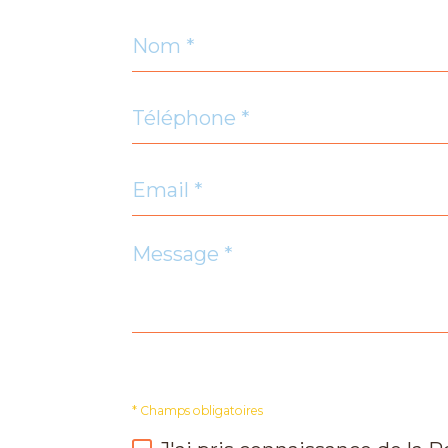
Nom
*
Téléphone
*
Email
Ecoles
*
Message
École
primaire
*
Lycée
* Champs obligatoires