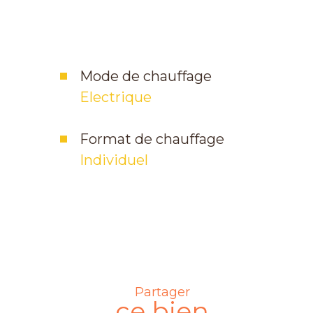
Mode de chauffage
Electrique
Format de chauffage
Individuel
Partager
Leaflet
|
© OpenStreetMap
contributors
ce bien