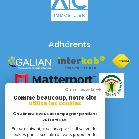
Adhérents
On en reste là
Comme beaucoup, notre site
utilise les cookies
On aimerait vous accompagner pendant
votre visite.
En poursuivant, vous acceptez l'utilisation des
© 2022
Tous droits réservés
cookies par ce site, afin de vous proposer des
Traduction powered by Google