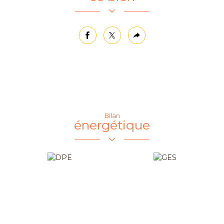
facebook
twitter
Plus
de
partage
Bilan
énergétique
Ecoles
Pratique
Collège
Bureau de
poste
École primaire
Mairie
Lycée