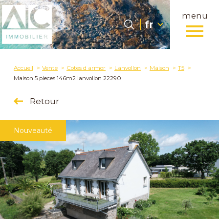
menu
Langue
Langue
fr
0
fr
Accueil
Accueil
Vente
Cotes d armor
Lanvollon
Maison
T5
Maison 5 pieces 146m2 lanvollon 22290
Retour
Nouveauté