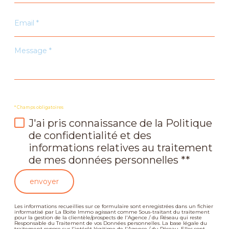
Email
*
Message
*
* Champs obligatoires
J'ai pris connaissance de la Politique
de confidentialité et des
informations relatives au traitement
de mes données personnelles **
envoyer
Les informations recueillies sur ce formulaire sont enregistrées dans un fichier
informatisé par La Boite Immo agissant comme Sous-traitant du traitement
pour la gestion de la clientèle/prospects de l'Agence / du Réseau qui reste
Responsable du Traitement de vos Données personnelles. La base légale du
traitement repose sur l'intérêt légitime de l'Agence / du Réseau. Elles sont