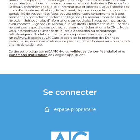
conservées jusqu'à demande de suppression et sont destinées à l'Agence / au
Réseau. Conformément à la loi « informatique et libertés », vous disposez des
droits d’accès, de rectification, d’effacement, d’opposition, de limitation et de
portabilité de vos données. Vous pouvez retirer votre consentement à tout
moment en contactant directement l’Agence / Le Réseau. Consultez le site
https://cnil.fr/fr
pour plus d’informations sur vos droits. Si vous estimez, après
avoir contacté l'Agence / le Réseau, que vos droits « Informatique et Libertés »
ne sont pas respectés, vous pouvez adresser une réclamation à la CNIL. Nous
vous informons de l’existence de la liste d'opposition au démarchage
téléphonique « Bloctel », sur laquelle vous pouvez vous inscrire ici :
https://www.bloctel.gouv.fr
. Dans le cadre de la protection des Données
personnelles, nous vous invitons à ne pas inscrire de Données sensibles dans le
champ de saisie libre.
Ce site est protégé par reCAPTCHA, les
Politiques de Confidentialité
et es
Conditions d'utilisation
de Google s'appliquent.
Se connecter
espace propriétaire