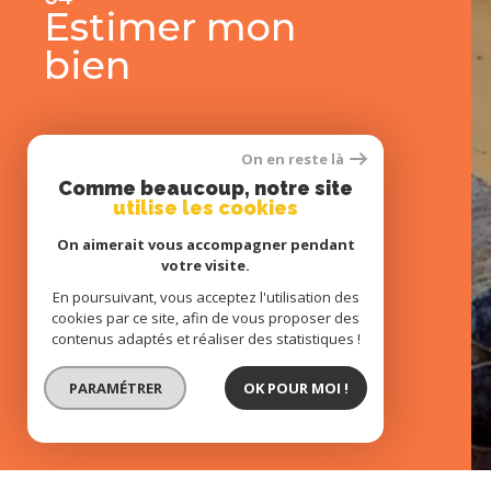
Estimer mon
bien
Se connecter
espace propriétaire
On en reste là
Comme beaucoup, notre site
utilise les cookies
On aimerait vous accompagner pendant
votre visite.
En poursuivant, vous acceptez l'utilisation des
05
cookies par ce site, afin de vous proposer des
Nous contacter
contenus adaptés et réaliser des statistiques !
PARAMÉTRER
OK POUR MOI !
© 2022
Tous droits réservés
Traduction 