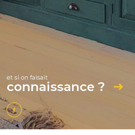
Adhérents
et si on faisait
connaissance ?
naires
Admin
Politique RGPD
Cookies