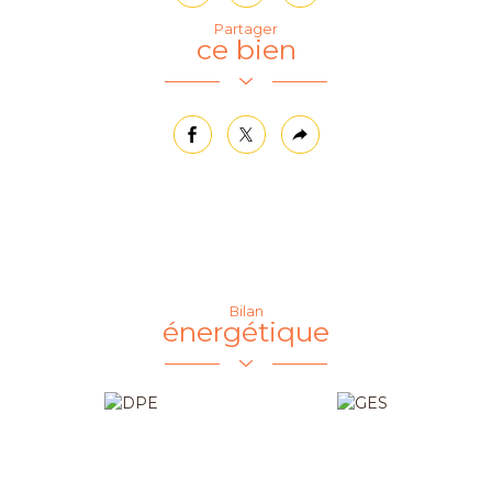
Partager
ce bien
facebook
twitter
Plus
de
partage
Bilan
énergétique
Ecoles
Pratique
École primaire
Mairie