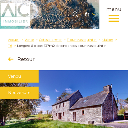
menu
Langue
Langue
fr
0
fr
Accueil
Accueil
Vente
Cotes d armor
Plounevez quintin
Maison
T6
Longere 6 pieces 137m2 dependances plounevez quintin
Retour
Vendu
Nouveauté