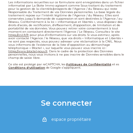
Les informations recueillies sur ce formulaire sont enregistrées dans un fichier
informatisé par La Boite Immo agissant comme Sous-traitant du traitement
pour la gestion de la clientèle/prospects de l'Agence / du Réseau qui reste
Responsable du Traitement de vos Données personnelles. La base légale du
traitement repose sur l'intérêt légitime de l'Agence / du Réseau. Elles sont
conservées jusqu'à demande de suppression et sont destinées à l'Agence / au
Réseau. Conformément à la loi « informatique et libertés », vous disposez des
droits d’accès, de rectification, d’effacement, d’opposition, de limitation et de
portabilité de vos données. Vous pouvez retirer votre consentement à tout
moment en contactant directement l’Agence / Le Réseau. Consultez le site
https://cnil.fr/fr
pour plus d’informations sur vos droits. Si vous estimez, après
avoir contacté l'Agence / le Réseau, que vos droits « Informatique et Libertés »
ne sont pas respectés, vous pouvez adresser une réclamation à la CNIL. Nous
vous informons de l’existence de la liste d'opposition au démarchage
téléphonique « Bloctel », sur laquelle vous pouvez vous inscrire ici :
https://www.bloctel.gouv.fr
. Dans le cadre de la protection des Données
personnelles, nous vous invitons à ne pas inscrire de Données sensibles dans le
champ de saisie libre.
Ce site est protégé par reCAPTCHA, les
Politiques de Confidentialité
et es
Conditions d'utilisation
de Google s'appliquent.
Se connecter
espace propriétaire