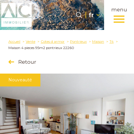
menu
Langue
Langue
fr
0
fr
Accueil
Accueil
Vente
Cotes d armor
Pontrieux
Maison
T4
Maison 4 pieces 95m2 pontrieux 22260
Retour
Nouveauté