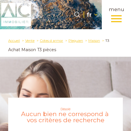
menu
Langue
Langue
fr
0
fr
Accueil
Accueil
Vente
Cotes d armor
Pleguien
Maison
T3
Achat Maison T3 pièces
Désolé
Aucun bien ne correspond à
vos critères de recherche