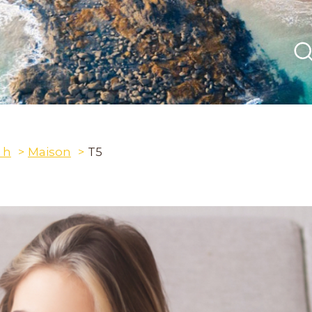
 h
Maison
T5