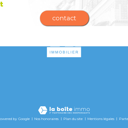
t
contact
powered by Google
Nos honoraires
Plan du site
Mentions légales
Parte