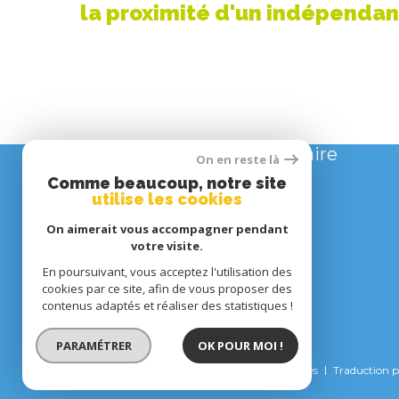
la proximité d'un indépendan
Se connecter
espace propriétaire
On en reste là
Comme beaucoup, notre site
utilise les cookies
On aimerait vous accompagner pendant
votre visite.
En poursuivant, vous acceptez l'utilisation des
cookies par ce site, afin de vous proposer des
contenus adaptés et réaliser des statistiques !
PARAMÉTRER
OK POUR MOI !
© 2022
Tous droits réservés
Traduction 