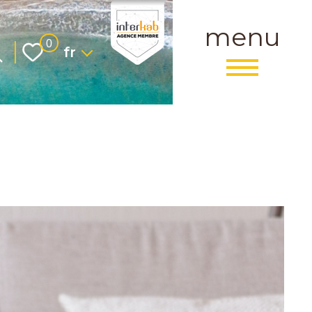
menu
Langue
0
fr