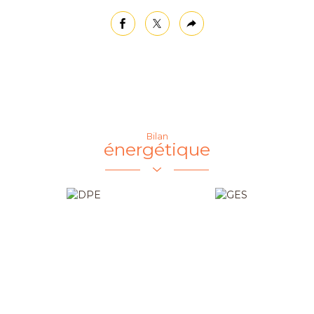
facebook
twitter
Plus
de
partage
Bilan
énergétique
Loisirs
Ecoles
Bibliothèque
École primaire
Pratique
Mairie