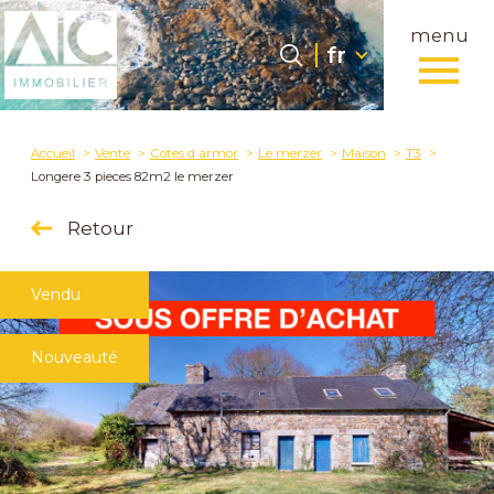
menu
Langue
Langue
fr
0
fr
Accueil
Accueil
Vente
Cotes d armor
Le merzer
Maison
T3
Longere 3 pieces 82m2 le merzer
Retour
Vendu
Nouveauté