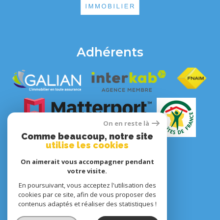
Adhérents
On en reste là
Comme beaucoup, notre site
utilise les cookies
On aimerait vous accompagner pendant
votre visite.
En poursuivant, vous acceptez l'utilisation des
© 2022
Tous droits réservés
cookies par ce site, afin de vous proposer des
Traduction powered by Google
contenus adaptés et réaliser des statistiques !
Nos honoraires
Plan du site