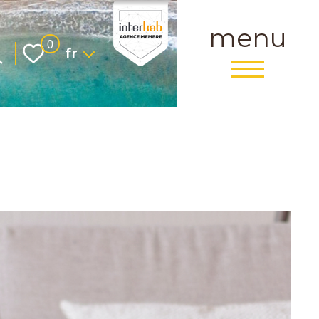
menu
Langue
0
fr