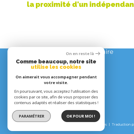
la proximité d'un indépendan
Se connecter
espace propriétaire
On en reste là
Comme beaucoup, notre site
utilise les cookies
On aimerait vous accompagner pendant
votre visite.
En poursuivant, vous acceptez l'utilisation des
cookies par ce site, afin de vous proposer des
contenus adaptés et réaliser des statistiques !
PARAMÉTRER
OK POUR MOI !
© 2022
Tous droits réservés
Traduction 