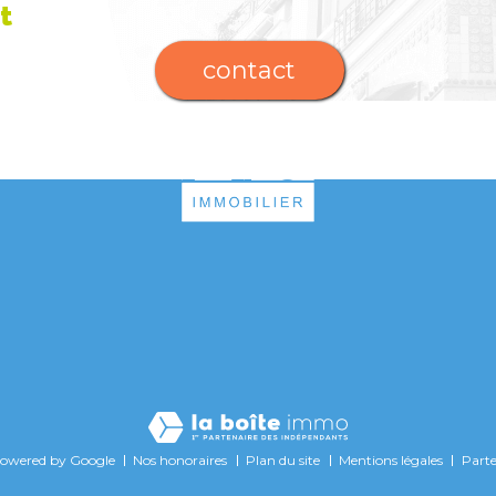
t
contact
powered by Google
Nos honoraires
Plan du site
Mentions légales
Parte