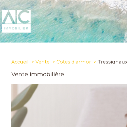
Accueil
Vente
Cotes d armor
Tressignau
Vente immobilière