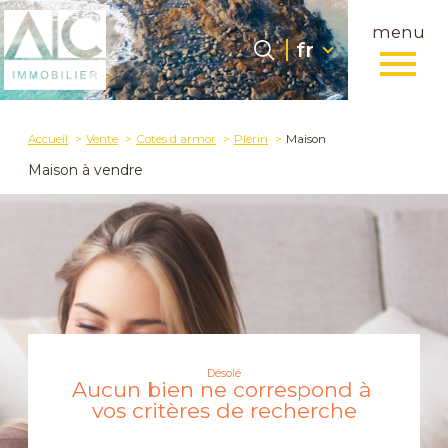
menu
Langue
Langue
fr
0
fr
Accueil
Accueil
Vente
Cotes d armor
Plerin
Maison
Maison à vendre
Désolé
Aucun bien ne correspond à
vos critères de recherche