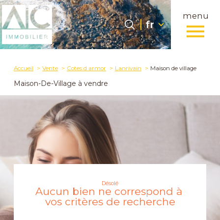
menu
Langue
Langue
fr
0
fr
Accueil
Accueil
Vente
Cotes d armor
Lanrivain
Maison de village
Maison-De-Village à vendre
Désolé
Aucun bien ne correspond à
vos critères de recherche