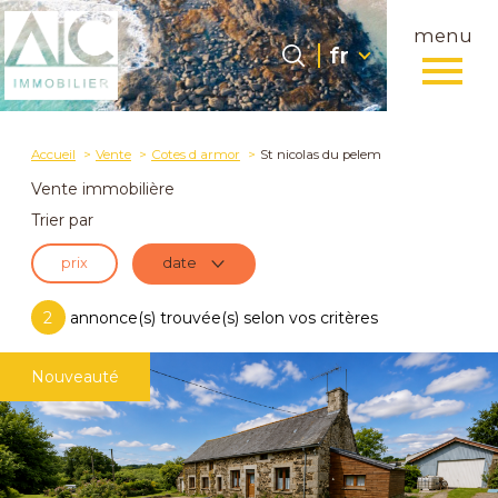
menu
Langue
Langue
fr
0
fr
Accueil
Accueil
Vente
Cotes d armor
St nicolas du pelem
Vente immobilière
Trier par
prix
date
2
annonce(s) trouvée(s) selon vos critères
Nouveauté