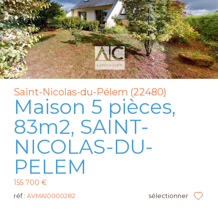
Saint-Nicolas-du-Pélem (22480)
Maison 5 pièces,
83m2, SAINT-
NICOLAS-DU-
PELEM
155 700 €
réf :
AVMA10000282
sélectionner