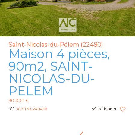
Saint-Nicolas-du-Pélem (22480)
Maison 4 pièces,
90m2, SAINT-
NICOLAS-DU-
PELEM
90 000 €
réf :
AVSTNIC240426
sélectionner