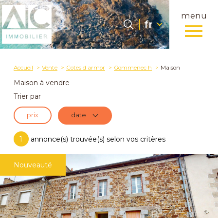
menu
Langue
Langue
fr
0
fr
Accueil
Accueil
Vente
Cotes d armor
Gommenec h
Maison
Maison à vendre
Trier par
prix
date
1
annonce(s) trouvée(s) selon vos critères
Nouveauté