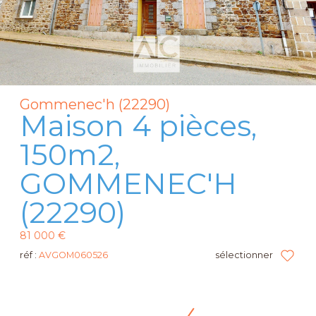
Gommenec'h (22290)
Maison 4 pièces,
150m2,
GOMMENEC'H
(22290)
81 000 €
réf :
AVGOM060526
sélectionner