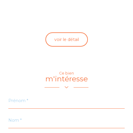
École primaire
Pratique
Bureau de
voir le détail
poste
Mairie
Ce bien
m'intéresse
Prénom
*
Nom
*