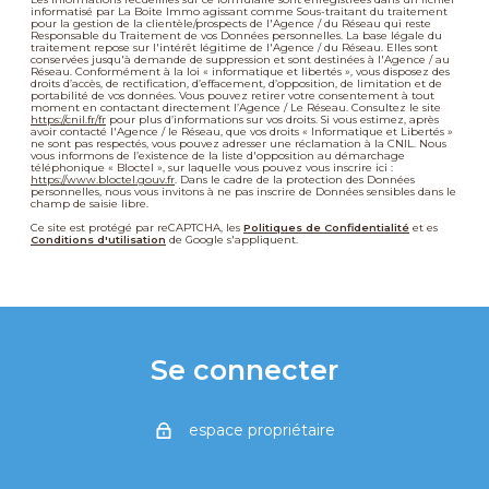
informatisé par La Boite Immo agissant comme Sous-traitant du traitement
pour la gestion de la clientèle/prospects de l'Agence / du Réseau qui reste
Responsable du Traitement de vos Données personnelles. La base légale du
traitement repose sur l'intérêt légitime de l'Agence / du Réseau. Elles sont
conservées jusqu'à demande de suppression et sont destinées à l'Agence / au
Réseau. Conformément à la loi « informatique et libertés », vous disposez des
droits d’accès, de rectification, d’effacement, d’opposition, de limitation et de
portabilité de vos données. Vous pouvez retirer votre consentement à tout
moment en contactant directement l’Agence / Le Réseau. Consultez le site
https://cnil.fr/fr
pour plus d’informations sur vos droits. Si vous estimez, après
avoir contacté l'Agence / le Réseau, que vos droits « Informatique et Libertés »
ne sont pas respectés, vous pouvez adresser une réclamation à la CNIL. Nous
vous informons de l’existence de la liste d'opposition au démarchage
téléphonique « Bloctel », sur laquelle vous pouvez vous inscrire ici :
https://www.bloctel.gouv.fr
. Dans le cadre de la protection des Données
personnelles, nous vous invitons à ne pas inscrire de Données sensibles dans le
champ de saisie libre.
Ce site est protégé par reCAPTCHA, les
Politiques de Confidentialité
et es
Conditions d'utilisation
de Google s'appliquent.
Se connecter
espace propriétaire