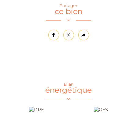
Partager
ce bien
facebook
twitter
Plus
de
partage
Bilan
énergétique
Loisirs
Ecoles
Cinéma
Collège
Bibliothèque
École
maternelle