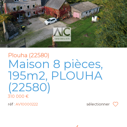
Plouha (22580)
Maison 8 pièces,
195m2, PLOUHA
(22580)
310 000 €
réf :
AV10000222
sélectionner