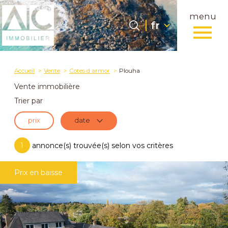
menu
Langue
Langue
fr
0
fr
Accueil
Accueil
Vente
Cotes d armor
Plouha
Vente immobilière
Trier par
prix
date
1
annonce(s) trouvée(s) selon vos critères
Prix en baisse