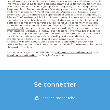
Les informations recueillies sur ce formulaire sont enregistrées dans un fichier
informatisé par La Boite Immo agissant comme Sous-traitant du traitement
pour la gestion de la clientèle/prospects de l'Agence / du Réseau qui reste
Responsable du Traitement de vos Données personnelles. La base légale du
traitement repose sur l'intérêt légitime de l'Agence / du Réseau. Elles sont
conservées jusqu'à demande de suppression et sont destinées à l'Agence / au
Réseau. Conformément à la loi « informatique et libertés », vous disposez des
droits d’accès, de rectification, d’effacement, d’opposition, de limitation et de
portabilité de vos données. Vous pouvez retirer votre consentement à tout
moment en contactant directement l’Agence / Le Réseau. Consultez le site
https://cnil.fr/fr
pour plus d’informations sur vos droits. Si vous estimez, après
avoir contacté l'Agence / le Réseau, que vos droits « Informatique et Libertés »
ne sont pas respectés, vous pouvez adresser une réclamation à la CNIL. Nous
vous informons de l’existence de la liste d'opposition au démarchage
téléphonique « Bloctel », sur laquelle vous pouvez vous inscrire ici :
https://www.bloctel.gouv.fr
. Dans le cadre de la protection des Données
personnelles, nous vous invitons à ne pas inscrire de Données sensibles dans le
champ de saisie libre.
Ce site est protégé par reCAPTCHA, les
Politiques de Confidentialité
et es
Conditions d'utilisation
de Google s'appliquent.
Se connecter
espace propriétaire