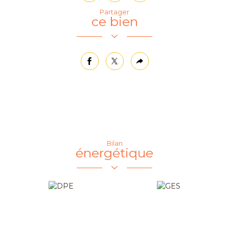
Partager
ce bien
facebook
twitter
Plus
de
partage
Bilan
énergétique
Commerces et santé
Loisirs
Presse et Tabac
Bibliothèque
Ecoles
Pratique