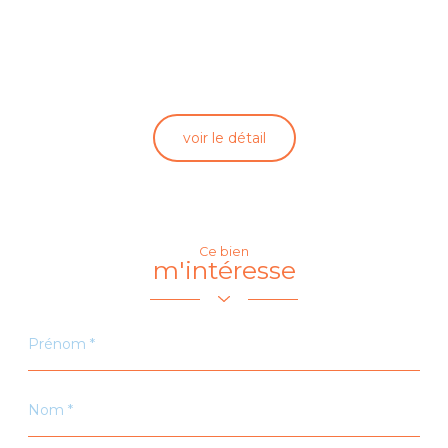
Collège
Bureau de
poste
École
maternelle
Mairie
École primaire
voir le détail
Ce bien
m'intéresse
Prénom
*
Nom
*