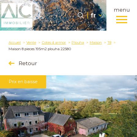
menu
Langue
Langue
fr
0
fr
Accueil
Accueil
Vente
Cotes d armor
Plouha
Maison
T8
Maison 8 pieces 195m2 plouha 22580
Retour
Prix en baisse